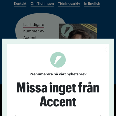
Kontakt
Om Tidningen
Tidningsarkiv
In English
Läs tidigare
nummer av
Accent
Prenumerera på vårt nyhetsbrev
Missa inget från
Accent
© Tidningen Accent 2026
Cookiepolicy
Personuppgiftspolicy