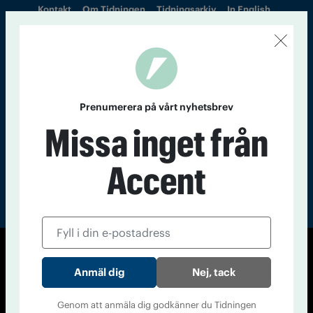
Kontakt
Om Tidningen
Tidningsarkiv
In English
Läs tidigare
nummer av
Accent
Prenumerera på vårt nyhetsbrev
Missa inget från
Accent
© Tidningen Accent 2026
Nej, tack
Cookiepolicy
Personuppgiftspolicy
Genom att anmäla dig godkänner du Tidningen