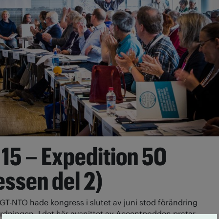
 15 – Expedition 50
ssen del 2)
GT-NTO hade kongress i slutet av juni stod förändring
dningen. I det här avsnittet av Accentpodden pratar