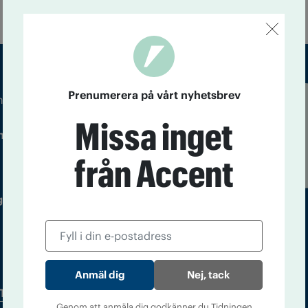
Prenumerera på vårt nyhetsbrev
m droger och nykterhet
Läs tidigare
Missa inget
ndegatan 21, 116 33 Stockholm
nummer av
Accent
från Accent
 utgivare: Barbro Janson Lundkvist,
Nej, tack
Tidningsarkiv
In English
Genom att anmäla dig godkänner du Tidningen