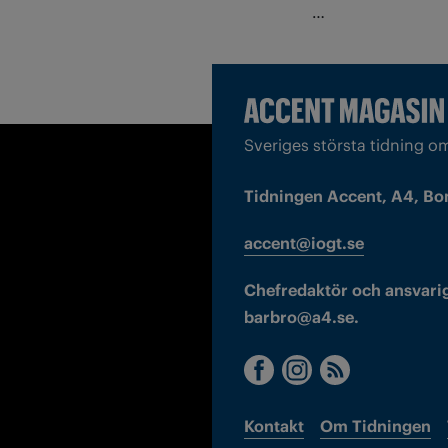
…
Sveriges största tidning o
Tidningen Accent, A4, Bo
accent@iogt.se
Chefredaktör och ansvarig
barbro@a4.se.
Kontakt
Om Tidningen