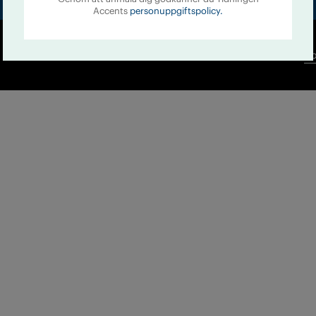
Accents
personuppgiftspolicy.
Co