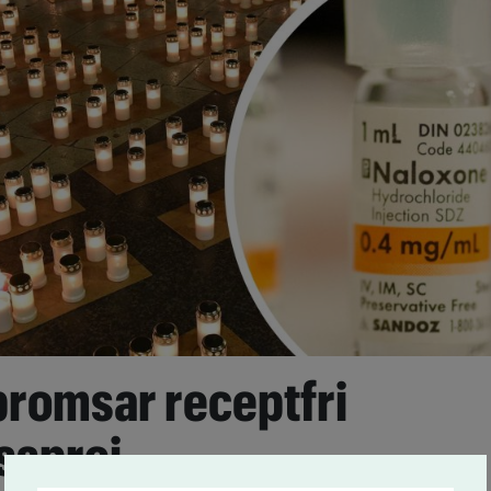
bromsar receptfri
ssprej