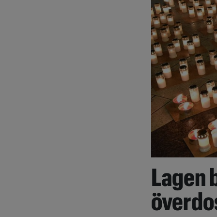
Lagen 
överdo