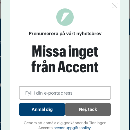
22
Regeringen vill göra naloxon tillgängligt för fler.
Prenumerera på vårt nyhetsbrev
m droger och nykterhet
Missa inget
Läs tidigare
ndegatan 21, 116 33 Stockholm
nummer av
från Accent
Accent
 utgivare: Barbro Janson Lundkvist,
Nej, tack
Genom att anmäla dig godkänner du Tidningen
Tidningsarkiv
In English
Accents
personuppgiftspolicy.