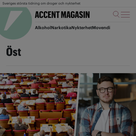
Sveriges största tidning om droger och nykterhet
Alkohol
Narkotika
Nykterhet
Movendi
Öst