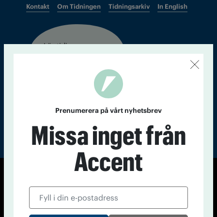
Kontakt
Om Tidningen
Tidningsarkiv
In English
Läs tidigare
nummer av
Accent
Prenumerera på vårt nyhetsbrev
Missa inget från
Accent
© Tidningen Accent 2026
Cookiepolicy
Personuppgiftspolicy