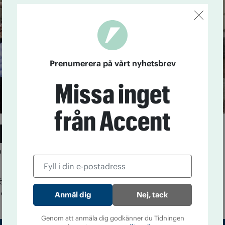
Prenumerera på vårt nyhetsbrev
Missa inget
från Accent
rbundsstyrelser
 och Junis
örra veckans kongress fick både UNF och Junis nya
 och ordförande. Accent har listan.
Nej, tack
Genom att anmäla dig godkänner du Tidningen