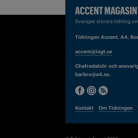
Sveriges största tidning o
Tidningen Accent, A4, Bo
accent@iogt.se
Chefredaktör och ansvarig
barbro@a4.se.
Kontakt
Om Tidningen