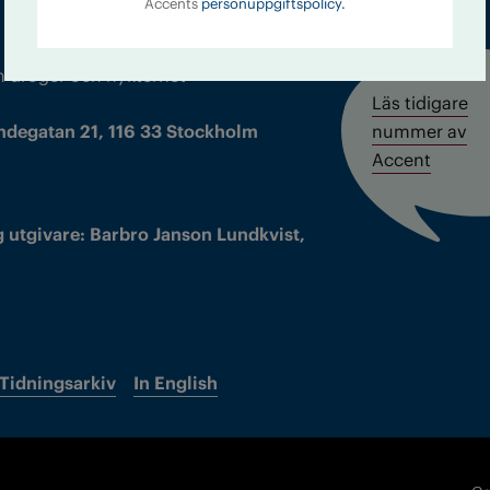
Accents
personuppgiftspolicy.
m droger och nykterhet
Läs tidigare
ndegatan 21, 116 33 Stockholm
nummer av
Accent
 utgivare: Barbro Janson Lundkvist,
Tidningsarkiv
In English