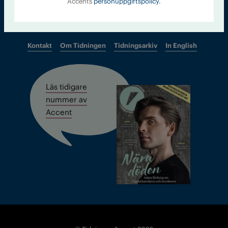
Accents
personuppgiftspolicy.
Kontakt
Om Tidningen
Tidningsarkiv
In English
Läs tidigare
nummer av
Accent