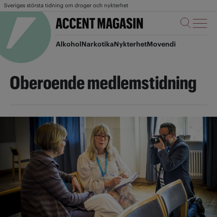
Sveriges största tidning om droger och nykterhet
Alkohol
Narkotika
Nykterhet
Movendi
Oberoende medlemstidning