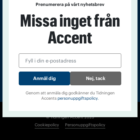
Prenumerera på vårt nyhetsbrev
Kontakt
Om Tidningen
Tidningsarkiv
In English
Missa inget från
Läs tidigare
Accent
nummer av
Accent
Nej, tack
Genom att anmäla dig godkänner du Tidningen
Accents
personuppgiftspolicy.
© Tidningen Accent 2026
Cookiepolicy
Personuppgiftspolicy