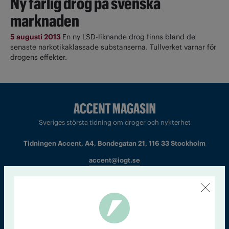
Ny farlig drog på svenska
marknaden
5 augusti 2013
En ny LSD-liknande drog finns bland de
senaste narkotikaklassade substanserna. Tullverket varnar för
drogens effekter.
Sveriges största tidning om droger och nykterhet
Tidningen Accent, A4, Bondegatan 21, 116 33 Stockholm
accent@iogt.se
Chefredaktör och ansvarig utgivare: Barbro Janson Lundkvist,
barbro@a4.se.