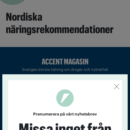
Nordiska
näringsrekommendationer
Sveriges största tidning om droger och nykterhet
Tidningen Accent, A4, Bondegatan 21, 116 33 Stockholm
accent@iogt.se
Chefredaktör och ansvarig utgivare: Barbro Janson Lundkvist,
barbro@a4.se.
Prenumerera på vårt nyhetsbrev
Missa inget från