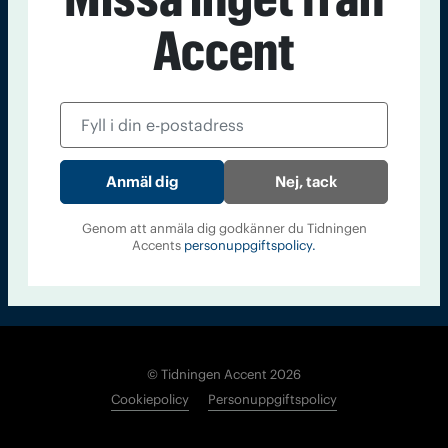
Kontakt
Om Tidningen
Tidningsarkiv
In English
Accent
Läs tidigare
nummer av
Accent
Nej, tack
Genom att anmäla dig godkänner du Tidningen
Accents
personuppgiftspolicy.
© Tidningen Accent 2026
Cookiepolicy
Personuppgiftspolicy