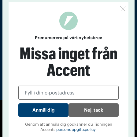
Kontakt
Om Tidningen
Tidningsarkiv
In English
Läs tidigare
nummer av
Prenumerera på vårt nyhetsbrev
Accent
Missa inget från
Accent
Nej, tack
© Tidningen Accent 2026
Cookiepolicy
Personuppgiftspolicy
Genom att anmäla dig godkänner du Tidningen
Accents
personuppgiftspolicy.