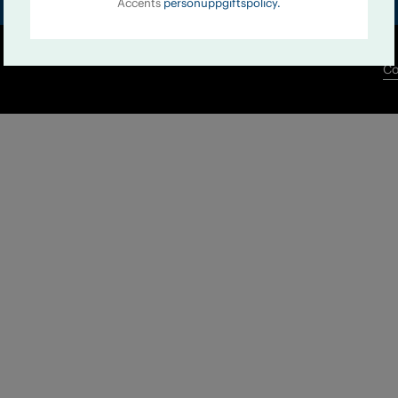
Accents
personuppgiftspolicy.
Co