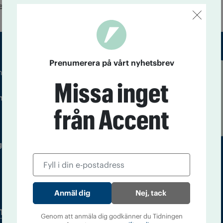
ed medel från Världens barn.
Prenumerera på vårt nyhetsbrev
m droger och nykterhet
Missa inget
Läs tidigare
ndegatan 21, 116 33 Stockholm
nummer av
från Accent
Accent
 utgivare: Barbro Janson Lundkvist,
Nej, tack
Tidningsarkiv
In English
Genom att anmäla dig godkänner du Tidningen