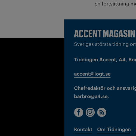
en fortsättning m
Sveriges största tidning o
Tidningen Accent, A4, Bo
accent@iogt.se
Chefredaktör och ansvarig
barbro@a4.se.
Kontakt
Om Tidningen