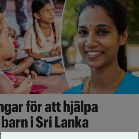
gar för att hjälpa
 barn i Sri Lanka
å år lång satsning på barngrupper i Sri Lanka får nu