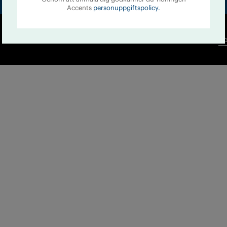
Accents
personuppgiftspolicy.
Co