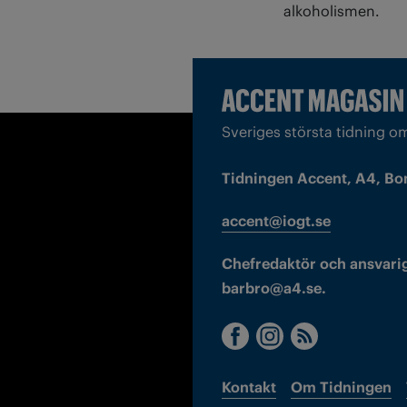
alkoholismen.
Sveriges största tidning o
Tidningen Accent, A4, Bo
accent@iogt.se
Chefredaktör och ansvarig
barbro@a4.se.
Kontakt
Om Tidningen