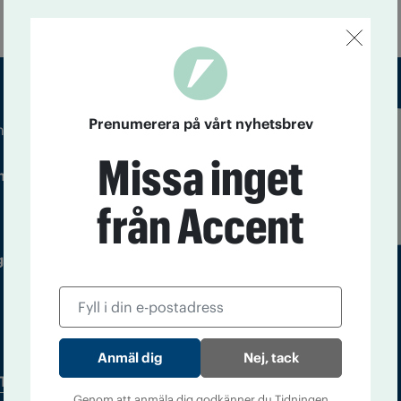
Prenumerera på vårt nyhetsbrev
m droger och nykterhet
Läs tidigare
Missa inget
ndegatan 21, 116 33 Stockholm
nummer av
Accent
från Accent
 utgivare: Barbro Janson Lundkvist,
Nej, tack
Tidningsarkiv
In English
Genom att anmäla dig godkänner du Tidningen