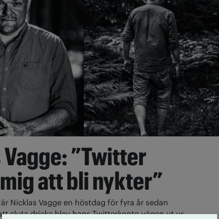
 Vagge: ”Twitter
 mig att bli nykter”
är Nicklas Vagge en höstdag för fyra år sedan
tt sluta dricka blev hans Twitterkonto vägen ut ur