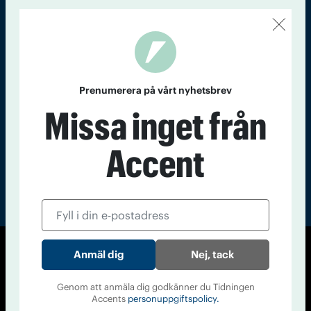
Kontakt
Om Tidningen
Tidningsarkiv
In English
Läs tidigare
nummer av
Prenumerera på vårt nyhetsbrev
Accent
Missa inget från
Accent
Nej, tack
© Tidningen Accent 2026
Cookiepolicy
Personuppgiftspolicy
Genom att anmäla dig godkänner du Tidningen
Accents
personuppgiftspolicy.