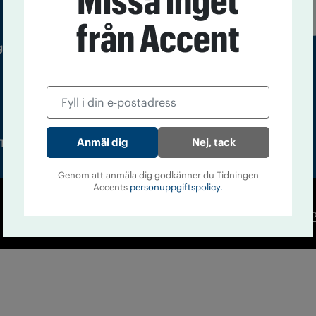
Missa inget
från Accent
 utgivare: Barbro Janson Lundkvist,
Nej, tack
Tidningsarkiv
In English
Genom att anmäla dig godkänner du Tidningen
Accents
personuppgiftspolicy.
Co