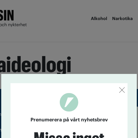
Alkohol
Narkotika
och nykterhet
aideologi
m droger och nykterhet
Prenumerera på vårt nyhetsbrev
Läs tidigare
ndegatan 21, 116 33 Stockholm
nummer av
Accent