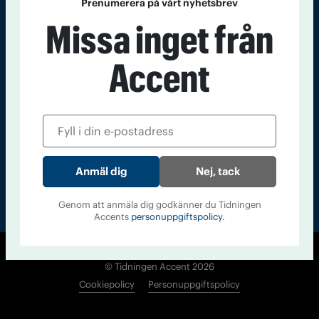
Prenumerera på vårt nyhetsbrev
Kontakt
Om Tidningen
Tidningsarkiv
In English
Missa inget från
Accent
Läs tidigare
nummer av
Accent
Nej, tack
Genom att anmäla dig godkänner du Tidningen
Accents
personuppgiftspolicy.
© Tidningen Accent 2026
Cookiepolicy
Personuppgiftspolicy