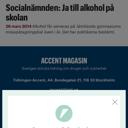
Socialnämnden: Ja till alkohol på
skolan
26 mars 2014
Alkohol får serveras på Jämtlands gymnasiums
mösspåtagningsbal även i år. Det har politikerna bestämt.
Sveriges största tidning om droger och nykterhet
Tidningen Accent, A4, Bondegatan 21, 116 33 Stockholm
accent@iogt.se
Chefredaktör och ansvarig utgivare: Barbro Janson Lundkvist,
barbro@a4.se.