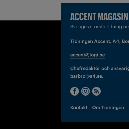
Sveriges största tidning o
Tidningen Accent, A4, Bo
accent@iogt.se
Chefredaktör och ansvarig
barbro@a4.se.
Kontakt
Om Tidningen