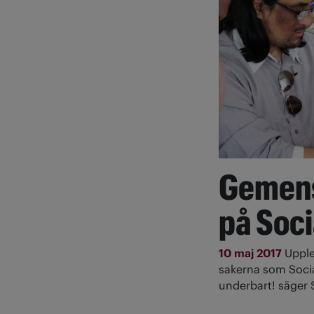
Gemens
på Soci
10 maj 2017
Upple
sakerna som Socia
underbart! säger