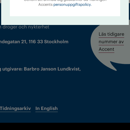
Accents
personuppgiftspolicy.
m droger och nykterhet
Läs tidigare
ndegatan 21, 116 33 Stockholm
nummer av
Accent
 utgivare: Barbro Janson Lundkvist,
Tidningsarkiv
In English