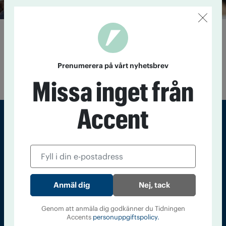
Rapport: Sverige har bytt spriten
mot vin
24 oktober 2024
En ny rapport visar hur svenskarnas
Prenumerera på vårt nyhetsbrev
alkoholvanor ändrats under mer än 160 år.
Missa inget från
Accent
Sveriges största tidning om droger och nykterhet
Tidningen Accent, A4, Bondegatan 21, 116 33 Stockholm
accent@iogt.se
Nej, tack
Chefredaktör och ansvarig utgivare: Barbro Janson Lundkvist,
barbro@a4.se.
Genom att anmäla dig godkänner du Tidningen
Accents
personuppgiftspolicy.