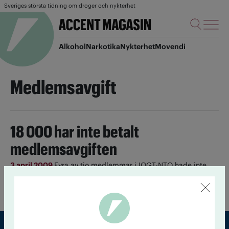
Sveriges största tidning om droger och nykterhet
Alkohol
Narkotika
Nykterhet
Movendi
Medlemsavgift
18 000 har inte betalt
medlemsavgiften
3 april 2009
Fyra av tio medlemmar i IOGT-NTO hade inte
betalat sin avgift vid årsskiftet. Ett krånglande
medlemsregister …