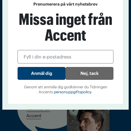
Prenumerera på vårt nyhetsbrev
Missa inget från
Sveriges största tidning om droger och nykterhet
Tidningen Accent, A4, Bondegatan 21, 116 33 Stockholm
Accent
accent@iogt.se
Chefredaktör och ansvarig utgivare: Barbro Janson Lundkvist,
barbro@a4.se.
Nej, tack
Kontakt
Om Tidningen
Tidningsarkiv
In English
Genom att anmäla dig godkänner du Tidningen
Accents
personuppgiftspolicy.
Läs tidigare
nummer av
Accent