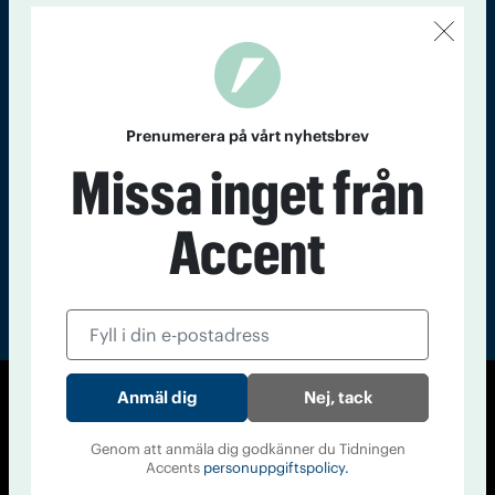
Kontakt
Om Tidningen
Tidningsarkiv
In English
Läs tidigare
nummer av
Prenumerera på vårt nyhetsbrev
Accent
Missa inget från
Accent
Nej, tack
© Tidningen Accent 2026
Cookiepolicy
Personuppgiftspolicy
Genom att anmäla dig godkänner du Tidningen
Accents
personuppgiftspolicy.