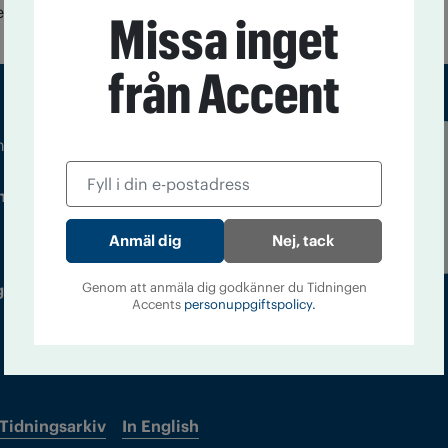
de också alkohol och andra droger.
Missa inget
från Accent
m droger och nykterhet
Läs tidigare
ndegatan 21, 116 33 Stockholm
nummer av
Accent
Nej, tack
Genom att anmäla dig godkänner du Tidningen
 utgivare: Barbro Janson Lundkvist,
Accents
personuppgiftspolicy.
Tidningsarkiv
In English