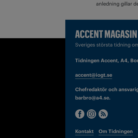
anledning gillar 
Sveriges största tidning o
Tidningen Accent, A4, Bo
accent@iogt.se
Chefredaktör och ansvarig
barbro@a4.se.
Kontakt
Om Tidningen