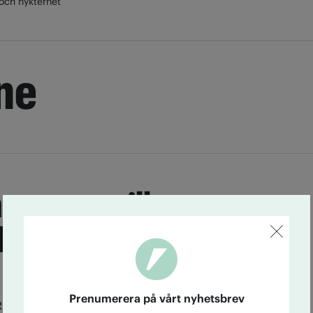
och nykterhet
ine
gar som gillar
dryck dricker också
Prenumerera på vårt nyhetsbrev
Riskbenägna tonåringar gillar energidryck. Av samma