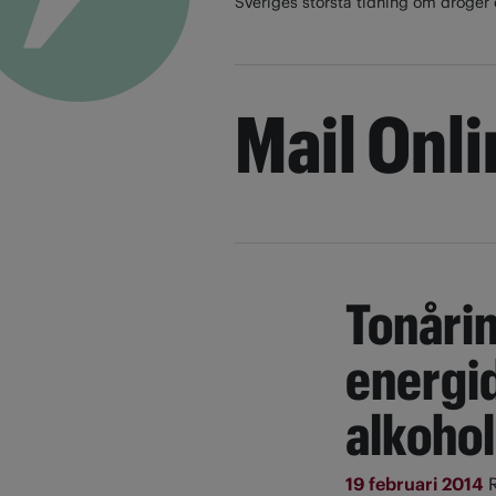
Sveriges största tidning om droger 
Mail Onl
Tonårin
energi
alkohol
19 februari 2014