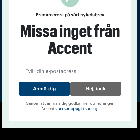
Kontakt
Om Tidningen
Tidningsarkiv
In English
Prenumerera på vårt nyhetsbrev
Missa inget från
Läs tidigare
nummer av
Accent
Accent
Nej, tack
Genom att anmäla dig godkänner du Tidningen
Accents
personuppgiftspolicy.
© Tidningen Accent 2026
Cookiepolicy
Personuppgiftspolicy