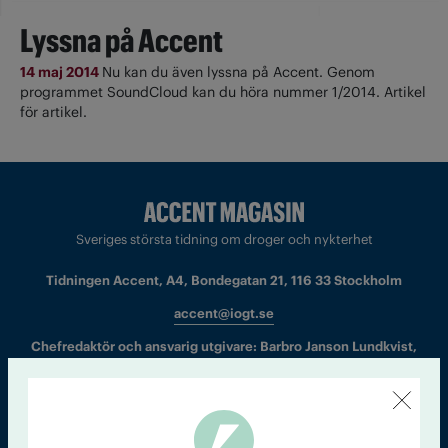
Lyssna på Accent
14 maj 2014
Nu kan du även lyssna på Accent. Genom
programmet SoundCloud kan du höra nummer 1/2014. Artikel
för artikel.
Sveriges största tidning om droger och nykterhet
Tidningen Accent, A4, Bondegatan 21, 116 33 Stockholm
accent@iogt.se
Chefredaktör och ansvarig utgivare: Barbro Janson Lundkvist,
barbro@a4.se.