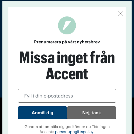
Kontakt
Om Tidningen
Tidningsarkiv
In English
Läs tidigare
nummer av
Prenumerera på vårt nyhetsbrev
Accent
Missa inget från
Accent
© Tidningen Accent 2026
Nej, tack
Cookiepolicy
Personuppgiftspolicy
Genom att anmäla dig godkänner du Tidningen
Accents
personuppgiftspolicy.