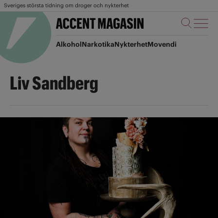
Sveriges största tidning om droger och nykterhet
Alkohol
Narkotika
Nykterhet
Movendi
Liv Sandberg