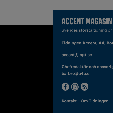
Sveriges största tidning o
Tidningen Accent, A4, Bo
accent@iogt.se
Chefredaktör och ansvarig
barbro@a4.se.
Kontakt
Om Tidningen