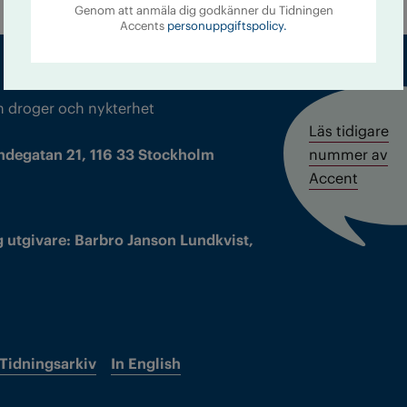
Genom att anmäla dig godkänner du Tidningen
Accents
personuppgiftspolicy.
m droger och nykterhet
Läs tidigare
ndegatan 21, 116 33 Stockholm
nummer av
Accent
 utgivare: Barbro Janson Lundkvist,
Tidningsarkiv
In English