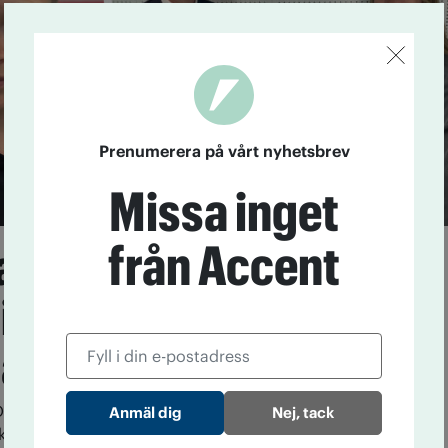
Prenumerera på vårt nyhetsbrev
Missa inget
från Accent
r gett mig
ningen att det är
 att påverka”
OGT-NTO-medlemmen Linnea Granqvist samlade 78
Nej, tack
fter för att rädda nattågen.