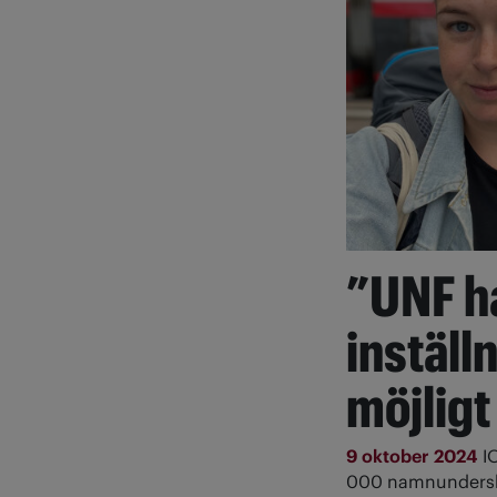
”UNF ha
inställ
möjligt
9 oktober 2024
I
000 namnunderskri