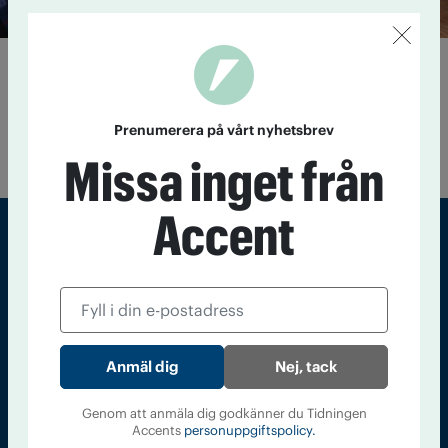
De föreslås ta plats i nya
förbundsstyrelsen
30 oktober 2024
Representanter från alla IOGT-NTO-
Prenumerera på vårt nyhetsbrev
rörelsens förbund föreslås ta plats i den nya styrelsen.
Missa inget från
Accent
Sveriges största tidning om droger och nykterhet
Tidningen Accent, A4, Bondegatan 21, 116 33 Stockholm
accent@iogt.se
Nej, tack
Chefredaktör och ansvarig utgivare: Barbro Janson Lundkvist,
barbro@a4.se.
Genom att anmäla dig godkänner du Tidningen
Accents
personuppgiftspolicy.