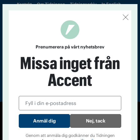
Kontakt
Om Tidningen
Tidningsarkiv
In English
Läs tidigare
nummer av
Accent
Prenumerera på vårt nyhetsbrev
Missa inget från
Accent
© Tidningen Accent 2026
Nej, tack
Cookiepolicy
Personuppgiftspolicy
Genom att anmäla dig godkänner du Tidningen