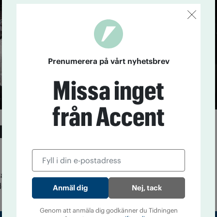
Prenumerera på vårt nyhetsbrev
Missa inget
från Accent
l säger nej till
 på kongressfest
kan är det dags för traditionsenlig kongressmiddag i
n här gången bjuds det inte på alkohol.
Nej, tack
Genom att anmäla dig godkänner du Tidningen