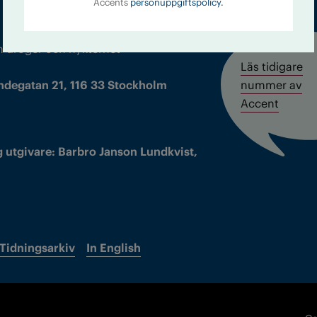
Accents
personuppgiftspolicy.
m droger och nykterhet
Läs tidigare
ndegatan 21, 116 33 Stockholm
nummer av
Accent
 utgivare: Barbro Janson Lundkvist,
Tidningsarkiv
In English