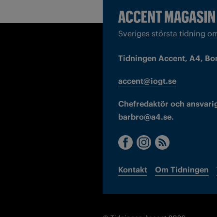
Sveriges största tidning o
Tidningen Accent, A4, Bo
accent@iogt.se
Chefredaktör och ansvarig
barbro@a4.se.
Kontakt
Om Tidningen