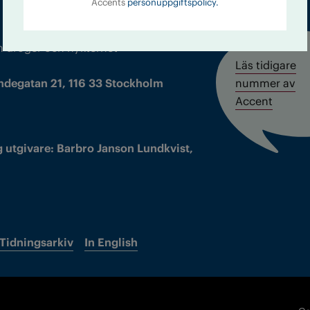
Accents
personuppgiftspolicy.
m droger och nykterhet
Läs tidigare
ndegatan 21, 116 33 Stockholm
nummer av
Accent
 utgivare: Barbro Janson Lundkvist,
Tidningsarkiv
In English