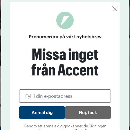
Prenumerera på vårt nyhetsbrev
Missa inget
från Accent
rtar NBV-cirkel om
lldhet män emellan
udiecirkeln Män emellan ska förändra mäns insikter,
er.
Nej, tack
Genom att anmäla dig godkänner du Tidningen