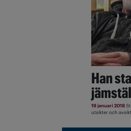
Han sta
jämstä
19 januari 2018
St
utsikter och avsikt