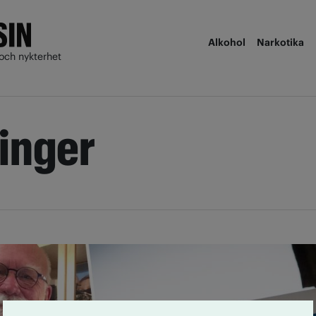
Alkohol
Narkotika
och nykterhet
dinger