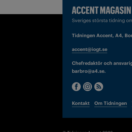
Sveriges största tidning o
Tidningen Accent, A4, Bo
accent@iogt.se
Chefredaktör och ansvarig
barbro@a4.se.
Kontakt
Om Tidningen