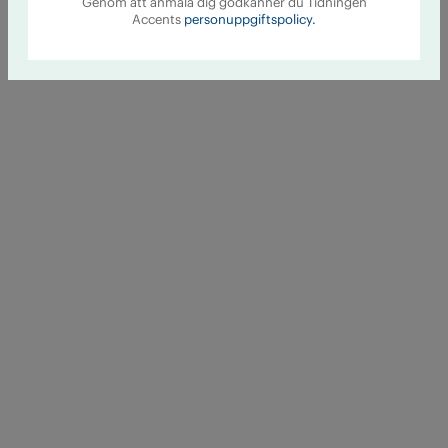
Genom att anmäla dig godkänner du Tidningen
Accents
personuppgiftspolicy.