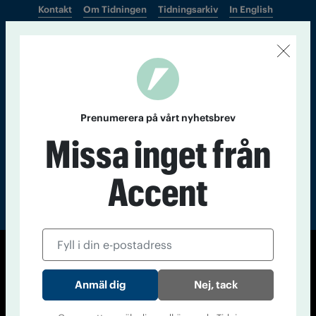
Kontakt
Om Tidningen
Tidningsarkiv
In English
Läs tidigare
nummer av
Accent
Prenumerera på vårt nyhetsbrev
Missa inget från
Accent
© Tidningen Accent 2026
Cookiepolicy
Personuppgiftspolicy
Nej, tack