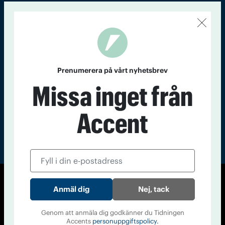
Kontakt
Om Tidningen
Tidningsarkiv
In English
Läs tidigare
nummer av
Prenumerera på vårt nyhetsbrev
Accent
Missa inget från
Accent
© Tidningen Accent 2026
Nej, tack
Cookiepolicy
Personuppgiftspolicy
Genom att anmäla dig godkänner du Tidningen
Accents
personuppgiftspolicy.