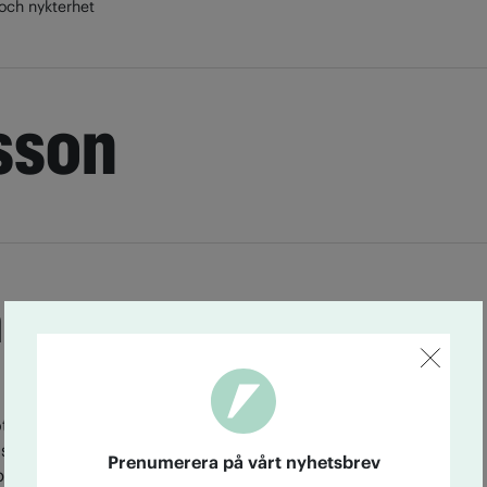
och nykterhet
sson
 i politiken – en
 fråga
ott som varje år skriver media om framstående
sar sig och gör bort sig. Många menar att
Prenumerera på vårt nyhetsbrev
olitiken spär på problematiken. Ändå skrivs det