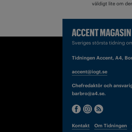
väldigt lite om de
Sveriges största tidning o
Tidningen Accent, A4, Bo
accent@iogt.se
Chefredaktör och ansvarig
barbro@a4.se.
Kontakt
Om Tidningen