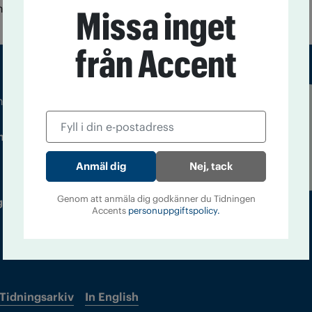
nna kultur.
Missa inget
från Accent
m droger och nykterhet
Läs tidigare
ndegatan 21, 116 33 Stockholm
nummer av
Accent
Nej, tack
Genom att anmäla dig godkänner du Tidningen
 utgivare: Barbro Janson Lundkvist,
Accents
personuppgiftspolicy.
Tidningsarkiv
In English