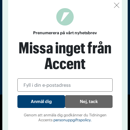
Kontakt
Om Tidningen
Tidningsarkiv
In English
Läs tidigare
Prenumerera på vårt nyhetsbrev
nummer av
Missa inget från
Accent
Accent
Nej, tack
© Tidningen Accent 2026
Genom att anmäla dig godkänner du Tidningen
Cookiepolicy
Personuppgiftspolicy
Accents
personuppgiftspolicy.