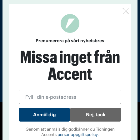
Kontakt
Om Tidningen
Tidningsarkiv
In English
Läs tidigare
nummer av
Prenumerera på vårt nyhetsbrev
Accent
Missa inget från
Accent
Nej, tack
© Tidningen Accent 2026
Cookiepolicy
Personuppgiftspolicy
Genom att anmäla dig godkänner du Tidningen
Accents
personuppgiftspolicy.