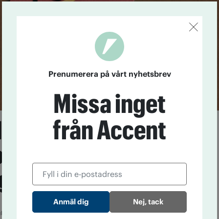
Prenumerera på vårt nyhetsbrev
Missa inget
från Accent
lrelaterad
lever drabbar oftare
igaste
5
En ny studie visar att alkoholrelaterad skrumplever är
Nej, tack
are bland dem med lägst inkomst.