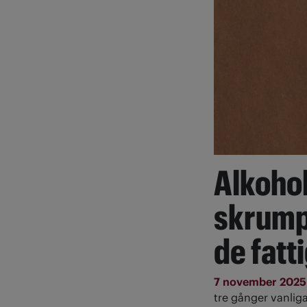
Alkoho
skrump
de fatt
7 november 202
tre gånger vanlig