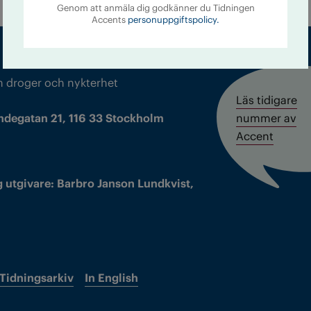
Genom att anmäla dig godkänner du Tidningen
Accents
personuppgiftspolicy.
m droger och nykterhet
Läs tidigare
ndegatan 21, 116 33 Stockholm
nummer av
Accent
 utgivare: Barbro Janson Lundkvist,
Tidningsarkiv
In English