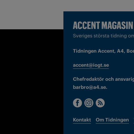
Sveriges största tidning o
Tidningen Accent, A4, Bo
accent@iogt.se
Chefredaktör och ansvarig
barbro@a4.se.
Kontakt
Om Tidningen