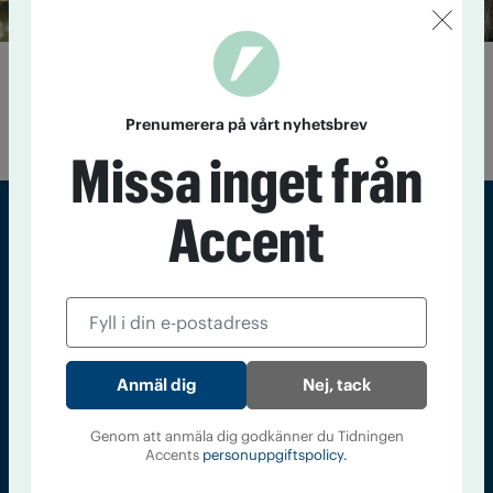
Accent söker vikarie
11 mars 2022
Sveriges största tidning om nykterhet, alkohol
Prenumerera på vårt nyhetsbrev
och andra droger söker en journalist.
Missa inget från
Accent
Sveriges största tidning om droger och nykterhet
Tidningen Accent, A4, Bondegatan 21, 116 33 Stockholm
accent@iogt.se
Chefredaktör och ansvarig utgivare: Barbro Janson Lundkvist,
Nej, tack
barbro@a4.se.
Genom att anmäla dig godkänner du Tidningen
Accents
personuppgiftspolicy.