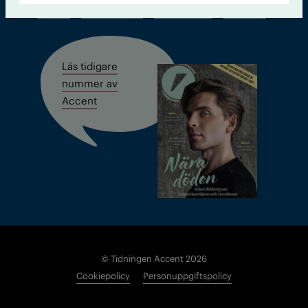
Kontakt
Om Tidningen
Tidningsarkiv
In English
Läs tidigare
nummer av
Accent
© Tidningen Accent 2026
Cookiepolicy
Personuppgiftspolicy