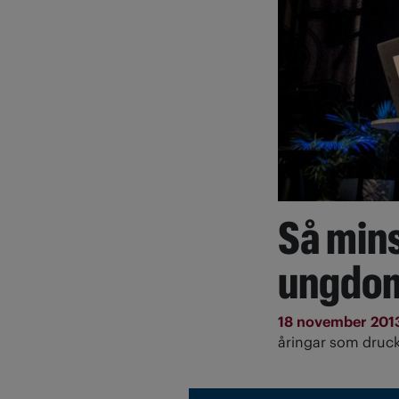
Så min
ungdom
18 november 201
åringar som druck