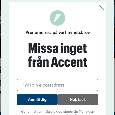
Prenumerera på vårt nyhetsbrev
Missa inget
från Accent
skade Island
sdrickandet
3
På femton år har Island lyckats minska andelen 16-
it den senaste månaden från 42 till 5 procent.
Nej, tack
Genom att anmäla dig godkänner du Tidningen