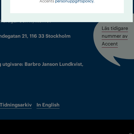
Accents
personuppgiftspolicy.
m droger och nykterhet
Läs tidigare
ndegatan 21, 116 33 Stockholm
nummer av
Accent
 utgivare: Barbro Janson Lundkvist,
Tidningsarkiv
In English