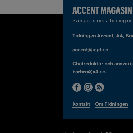
Sveriges största tidning o
Tidningen Accent, A4, Bo
accent@iogt.se
Chefredaktör och ansvarig
barbro@a4.se.
Kontakt
Om Tidningen