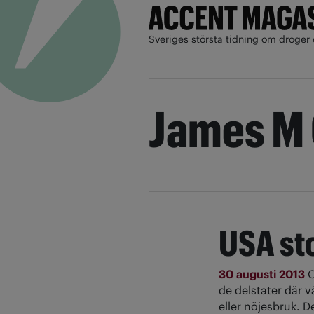
Sveriges största tidning om droger 
James M 
USA sto
30 augusti 2013
O
de delstater där v
eller nöjesbruk. D