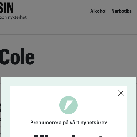
Alkohol
Narkotika
och nykterhet
Cole
ppar inte legalisering
bama-administrationen kommer inte stå i vägen för
Prenumerera på vårt nyhetsbrev
äljare röstat för att legalisera cannabis för medicinsk
etta så länge som de upprätthåller strikta regler för