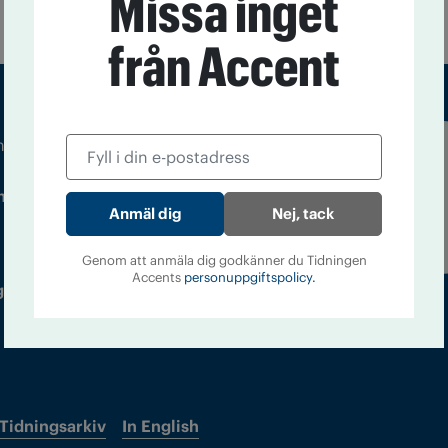
Missa inget
från Accent
m droger och nykterhet
Läs tidigare
ndegatan 21, 116 33 Stockholm
nummer av
Nej, tack
Accent
Genom att anmäla dig godkänner du Tidningen
Accents
personuppgiftspolicy.
 utgivare: Barbro Janson Lundkvist,
Tidningsarkiv
In English