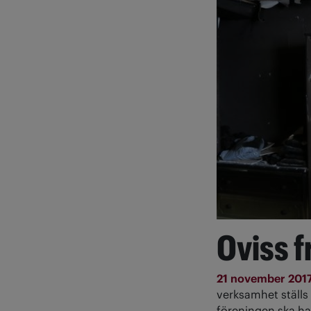
Oviss f
21 november 201
verksamhet ställs 
föreningen ska ha 