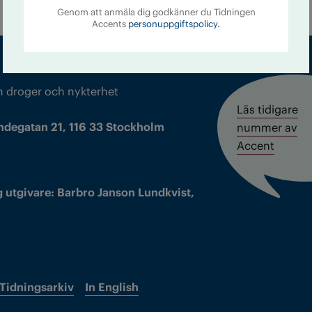
Genom att anmäla dig godkänner du Tidningen
Accents
personuppgiftspolicy.
m droger och nykterhet
Läs tidigare
ndegatan 21, 116 33 Stockholm
nummer av
Accent
 utgivare: Barbro Janson Lundkvist,
Tidningsarkiv
In English