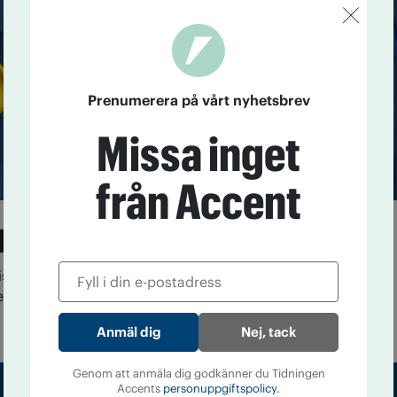
Prenumerera på vårt nyhetsbrev
Missa inget
från Accent
utar servera alkohol
ista augusti plockas öl och vin bort från Ikeas
dningen är ingen ny policy utan att kunderna inte vill
Nej, tack
Genom att anmäla dig godkänner du Tidningen
Accents
personuppgiftspolicy.