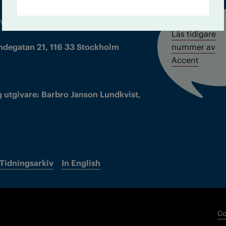
m droger och nykterhet
Läs tidigare
ndegatan 21, 116 33 Stockholm
nummer av
Accent
 utgivare: Barbro Janson Lundkvist,
Tidningsarkiv
In English
Co