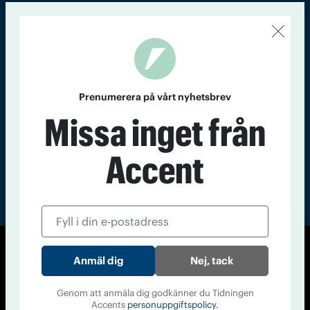
Kontakt
Om Tidningen
Tidningsarkiv
In English
Läs tidigare
nummer av
Prenumerera på vårt nyhetsbrev
Accent
Missa inget från
Accent
© Tidningen Accent 2026
Nej, tack
Cookiepolicy
Personuppgiftspolicy
Genom att anmäla dig godkänner du Tidningen
Accents
personuppgiftspolicy.