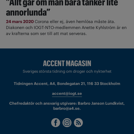
”Allt går om man bara tänker lite
annorlunda”
24 mars 2020
Corona eller ej, även hemlösa måste äta.
Diakonen och IOGT-NTO-medlemmen Anette Kyhlström är en
av krafterna som ser till att mat serveras.
Sveriges största tidning om droger och nykterhet
Tidningen Accent, A4, Bondegatan 21, 116 33 Stockholm
accent@iogt.se
Chefredaktör och ansvarig utgivare: Barbro Janson Lundkvist,
barbro@a4.se.