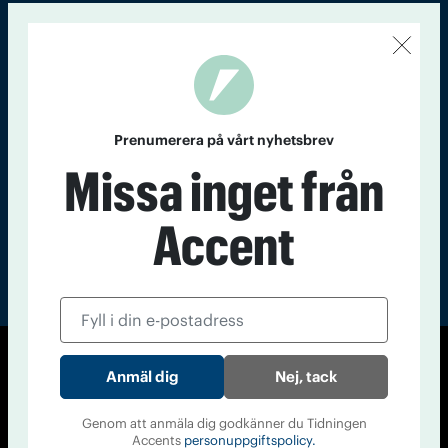
Kontakt
Om Tidningen
Tidningsarkiv
In English
Läs tidigare
nummer av
Prenumerera på vårt nyhetsbrev
Accent
Missa inget från
Accent
© Tidningen Accent 2026
Nej, tack
Cookiepolicy
Personuppgiftspolicy
Genom att anmäla dig godkänner du Tidningen
Accents
personuppgiftspolicy.