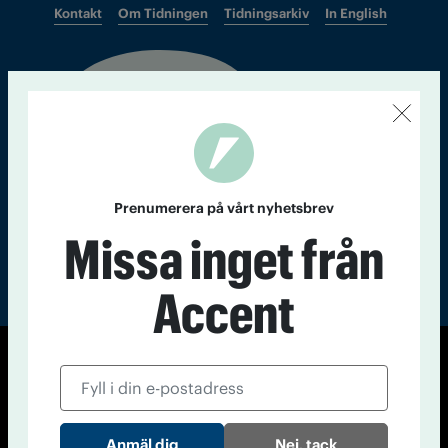
Kontakt
Om Tidningen
Tidningsarkiv
In English
Läs tidigare
nummer av
Accent
Prenumerera på vårt nyhetsbrev
Missa inget från
Accent
© Tidningen Accent 2026
Cookiepolicy
Personuppgiftspolicy
Nej, tack