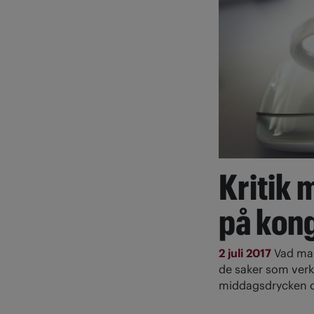
Kritik
på kon
2 juli 2017
Vad man
de saker som verk
middagsdrycken oc