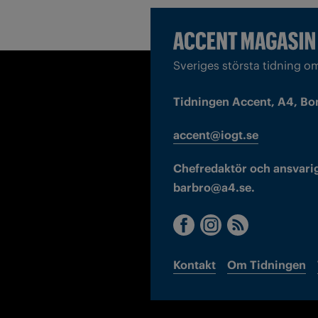
Sveriges största tidning o
Tidningen Accent, A4, Bo
accent@iogt.se
Chefredaktör och ansvarig
barbro@a4.se.
Kontakt
Om Tidningen