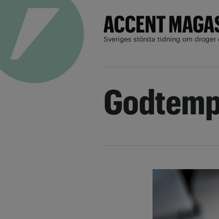
Sveriges största tidning om droger 
Godtemp