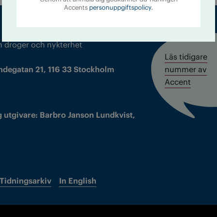
Accents
personuppgiftspolicy.
m droger och nykterhet
Läs tidigare
ndegatan 21, 116 33 Stockholm
nummer av
Accent
 utgivare: Barbro Janson Lundkvist,
Tidningsarkiv
In English