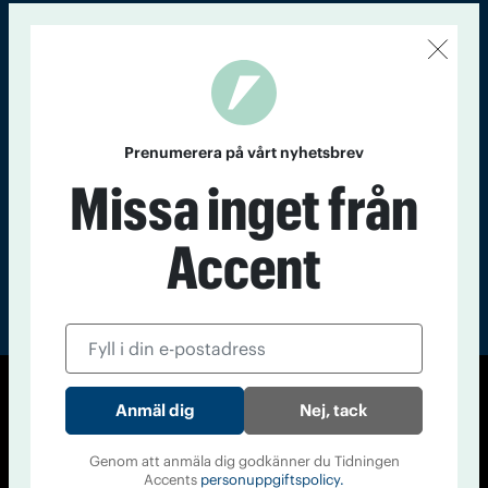
Kontakt
Om Tidningen
Tidningsarkiv
In English
Läs tidigare
nummer av
Prenumerera på vårt nyhetsbrev
Accent
Missa inget från
Accent
© Tidningen Accent 2026
Nej, tack
Cookiepolicy
Personuppgiftspolicy
Genom att anmäla dig godkänner du Tidningen
Accents
personuppgiftspolicy.