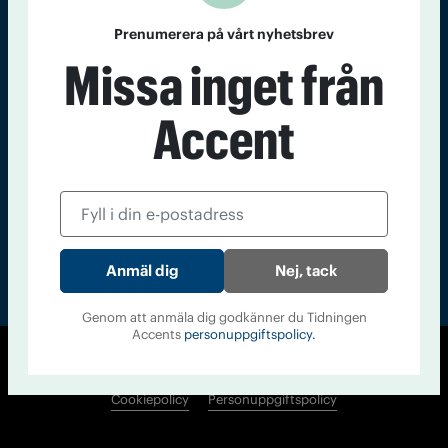
Kontakt
Om Tidningen
Tidningsarkiv
In English
Prenumerera på vårt nyhetsbrev
Missa inget från
Läs tidigare
Accent
nummer av
Accent
Nej, tack
Genom att anmäla dig godkänner du Tidningen
Accents
personuppgiftspolicy.
© Tidningen Accent 2026
Cookiepolicy
Personuppgiftspolicy