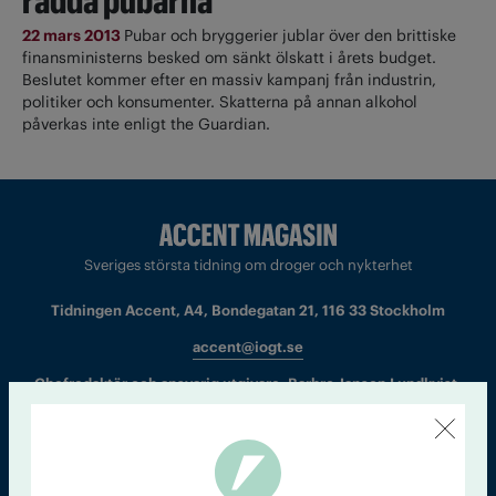
rädda pubarna
22 mars 2013
Pubar och bryggerier jublar över den brittiske
finansministerns besked om sänkt ölskatt i årets budget.
Beslutet kommer efter en massiv kampanj från industrin,
politiker och konsumenter. Skatterna på annan alkohol
påverkas inte enligt the Guardian.
Sveriges största tidning om droger och nykterhet
Tidningen Accent, A4, Bondegatan 21, 116 33 Stockholm
accent@iogt.se
Chefredaktör och ansvarig utgivare: Barbro Janson Lundkvist,
barbro@a4.se.