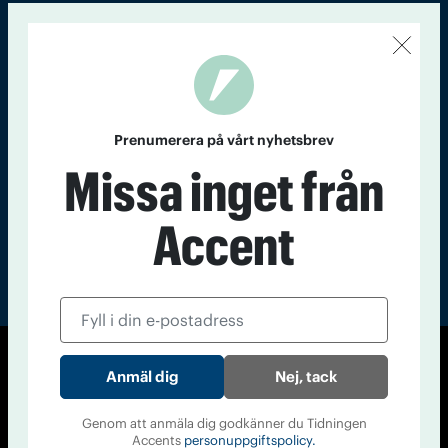
Kontakt
Om Tidningen
Tidningsarkiv
In English
Läs tidigare
nummer av
Prenumerera på vårt nyhetsbrev
Accent
Missa inget från
Accent
© Tidningen Accent 2026
Nej, tack
Cookiepolicy
Personuppgiftspolicy
Genom att anmäla dig godkänner du Tidningen
Accents
personuppgiftspolicy.