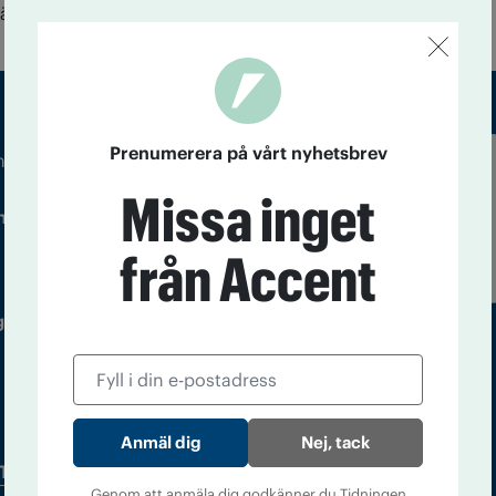
järtans dag är det dags igen.
Prenumerera på vårt nyhetsbrev
m droger och nykterhet
Läs tidigare
Missa inget
ndegatan 21, 116 33 Stockholm
nummer av
Accent
från Accent
 utgivare: Barbro Janson Lundkvist,
Nej, tack
Tidningsarkiv
In English
Genom att anmäla dig godkänner du Tidningen