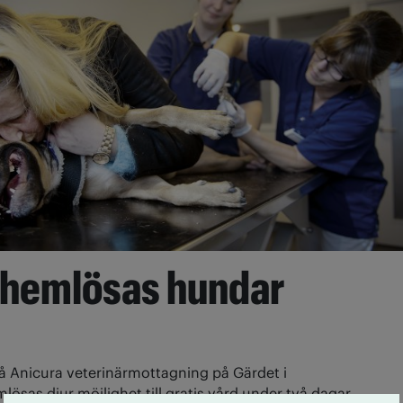
r hemlösas hundar
å Anicura veterinärmottagning på Gärdet i
ösas djur möjlighet till gratis vård under två dagar