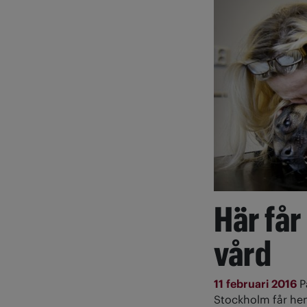
Här få
vård
11 februari 2016
P
Stockholm får heml