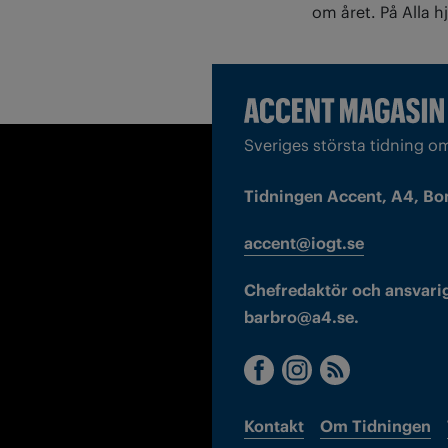
om året. På Alla h
Sveriges största tidning o
Tidningen Accent, A4, Bo
accent@iogt.se
Chefredaktör och ansvarig
barbro@a4.se.
Kontakt
Om Tidningen