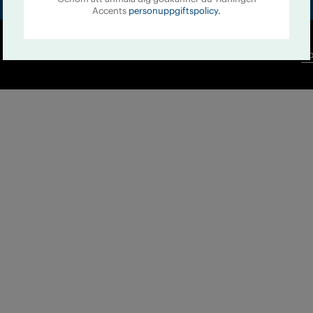
Accents
personuppgiftspolicy.
Co