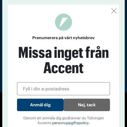
Kontakt
Om Tidningen
Tidningsarkiv
In English
Läs tidigare
nummer av
Prenumerera på vårt nyhetsbrev
Accent
Missa inget från
Accent
Nej, tack
© Tidningen Accent 2026
Cookiepolicy
Personuppgiftspolicy
Genom att anmäla dig godkänner du Tidningen
Accents
personuppgiftspolicy.