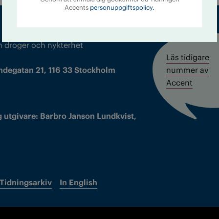
Accents
personuppgiftspolicy.
m droger och nykterhet
Läs tidigare
ndegatan 21, 116 33 Stockholm
nummer av
Accent
 utgivare: Barbro Janson Lundkvist,
Tidningsarkiv
In English