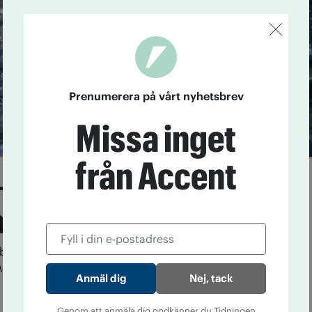
Prenumerera på vårt nyhetsbrev
Missa inget
från Accent
– existentiell
ga som skaver
betarförfattaren och nobelpristagaren Harry
niara har nu premiär som biofilm. Och den är kusligt
Nej, tack
Genom att anmäla dig godkänner du Tidningen