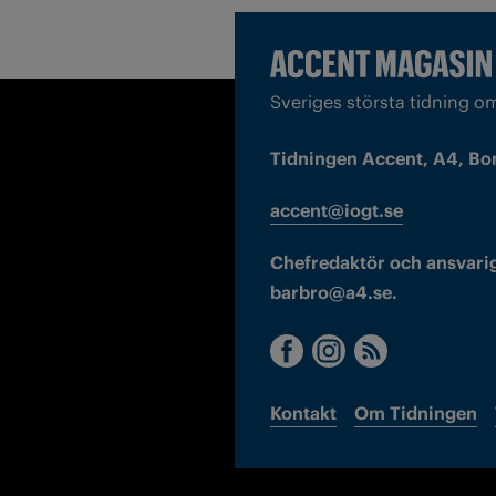
Sveriges största tidning o
Tidningen Accent, A4, Bo
accent@iogt.se
Chefredaktör och ansvarig
barbro@a4.se.
Kontakt
Om Tidningen